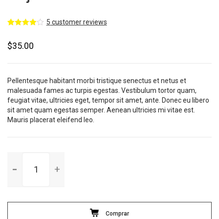
5
customer reviews
Avaliado
5
como
4.00
$
35.00
de 5, com
baseado
em
avaliações
de
clientes
Pellentesque habitant morbi tristique senectus et netus et
malesuada fames ac turpis egestas. Vestibulum tortor quam,
feugiat vitae, ultricies eget, tempor sit amet, ante. Donec eu libero
sit amet quam egestas semper. Aenean ultricies mi vitae est.
Mauris placerat eleifend leo.
Comprar