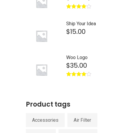
Avaliação
4.00
de 5
Ship Your Idea
$
15.00
Woo Logo
$
35.00
Avaliação
4.00
de 5
Product tags
Accessories
Air Filter