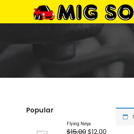
Popular
Flying Ninja
$
15.00
$
12.00