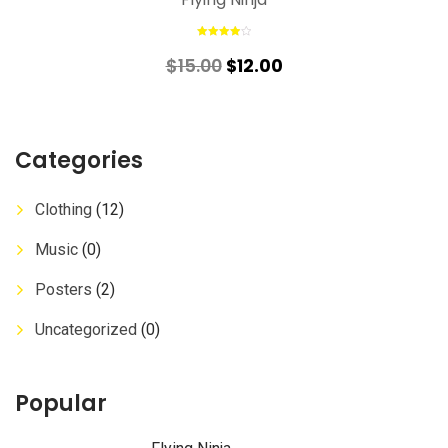
Avaliação
4.00
de 5
$
15.00
$
12.00
Categories
Clothing
(12)
Music
(0)
Posters
(2)
Uncategorized
(0)
Popular