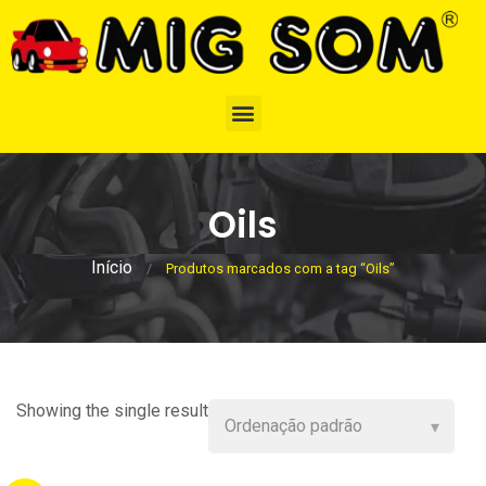
Oils
Início
/
Produtos marcados com a tag “Oils”
Showing the single result