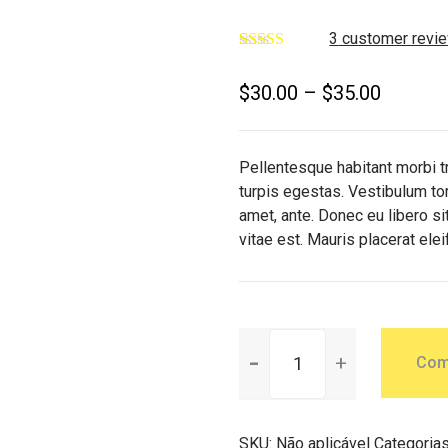
3
customer revi
Avaliado
3
como
4.00
$
30.00
–
$
35.00
de 5, com
baseado
em
avaliações
de clientes
Pellentesque habitant morbi 
turpis egestas. Vestibulum tort
amet, ante. Donec eu libero s
vitae est. Mauris placerat elei
Com
SKU:
Não aplicável
Categoria