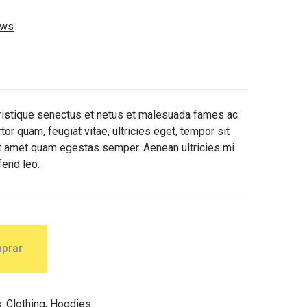
ews
tristique senectus et netus et malesuada fames ac
or quam, feugiat vitae, ultricies eget, tempor sit
it amet quam egestas semper. Aenean ultricies mi
fend leo.
prar
s:
Clothing
,
Hoodies